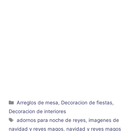
Categorías
Arreglos de mesa
,
Decoracion de fiestas
,
Decoracion de interiores
Etiquetas
adornos para noche de reyes
,
imagenes de
navidad y reyes magos
,
navidad y reyes magos