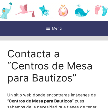
Saltar
al
contenido
Menú
Contacta a
“Centros de Mesa
para Bautizos”
Un sitio web donde encontraras imágenes de
“
Centros de Mesa para Bautizos
” pues
sabemos de la necesidad que tienes de tener