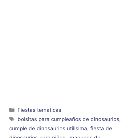
Categorías
Fiestas tematicas
Etiquetas
bolsitas para cumpleaños de dinosaurios
,
cumple de dinosaurios utilisima
,
fiesta de
dinosaurios para niños
,
imagenes de