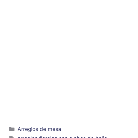
Categorías
Arreglos de mesa
Etiquetas