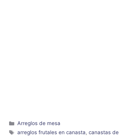
Categorías
Arreglos de mesa
Etiquetas
arreglos frutales en canasta
,
canastas de