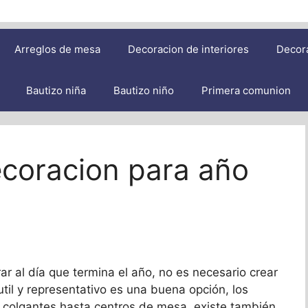
Arreglos de mesa
Decoracion de interiores
Decor
Bautizo niña
Bautizo niño
Primera comunion
ecoracion para año
r al día que termina el año, no es necesario crear
til y representativo es una buena opción, los
colgantes hasta centros de mesa, existe también