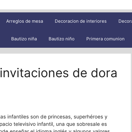
Arreglos de mesa
Decoracion de interiores
Decor
Bautizo niña
Bautizo niño
Primera comunion
 invitaciones de dora
as infantiles son de princesas, superhéroes y
acio televisivo infantil, una que sobresale es
nde enseñar el idioma inglés y algunos valores