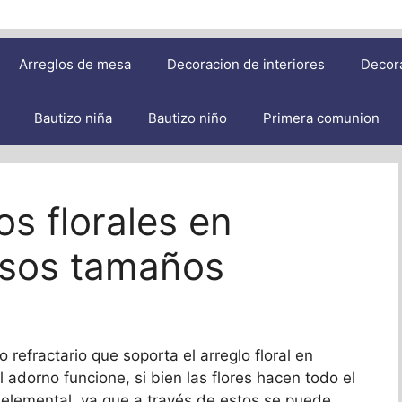
Arreglos de mesa
Decoracion de interiores
Decor
Bautizo niña
Bautizo niño
Primera comunion
s florales en
rsos tamaños
 refractario que soporta el arreglo floral en
 adorno funcione, si bien las flores hacen todo el
s elemental, ya que a través de estos se puede