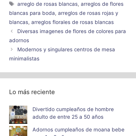
Etiquetas
arreglo de rosas blancas
,
arreglos de flores
blancas para boda
,
arreglos de rosas rojas y
blancas
,
arreglos florales de rosas blancas
Diversas imagenes de flores de colores para
adornos
Modernos y singulares centros de mesa
minimalistas
Lo más reciente
Divertido cumpleaños de hombre
adulto de entre 25 a 50 años
Adornos cumpleaños de moana bebe