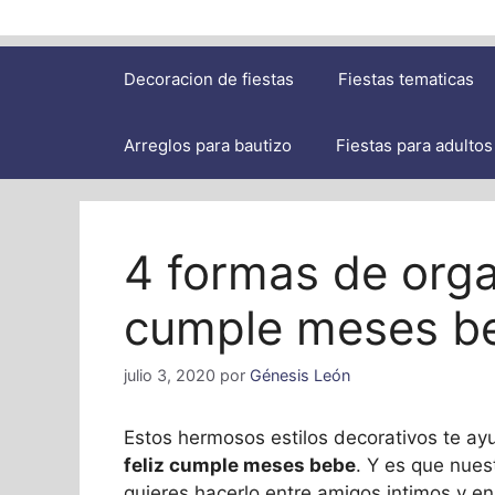
Decoracion de fiestas
Fiestas tematicas
Arreglos para bautizo
Fiestas para adultos
4 formas de orga
cumple meses b
julio 3, 2020
por
Génesis León
Estos hermosos estilos decorativos te a
feliz cumple meses bebe
. Y es que nues
quieres hacerlo entre amigos intimos y en 