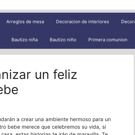
Arreglos de mesa
Decoracion de interiores
Decor
Bautizo niña
Bautizo niño
Primera comunion
nizar un feliz
ebe
yudarán a crear una ambiente hermoso para un
tro bebe merece que celebremos su vida, si
casa, estas historias te irán de maravilla. Te