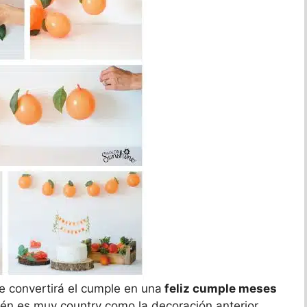
e convertirá el cumple en una
feliz cumple meses
ién es muy country como la decoración anterior.