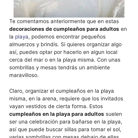
Te comentamos anteriormente que en estas
decoraciones de cumpleaños para adultos
en
la
playa
, podemos encontrar pequeños
almuerzos y brindis. Si quieres organizar algo
así, puedes optar por hacerlo en algun local
cerca del mar o en la playa misma. Con unas
sombrillas y mesas tendrás un ambiente
maravilloso.
Claro, organizar el cumpleaños en la playa
misma, en la arena, requiere que los invitados
vayan vestidos de cierta forma. Estos
cumpleaños en la playa para adultos
suelen
ser una celebración para bañarse en la playa,
así que puede buscar sillas para tomar el sol,
varias sombrillas con mesas debajo de ellas.