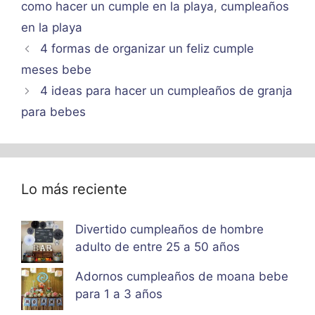
como hacer un cumple en la playa
,
cumpleaños
en la playa
4 formas de organizar un feliz cumple
meses bebe
4 ideas para hacer un cumpleaños de granja
para bebes
Lo más reciente
Divertido cumpleaños de hombre
adulto de entre 25 a 50 años
Adornos cumpleaños de moana bebe
para 1 a 3 años