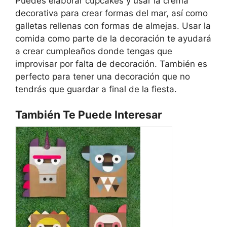
Puedes elaborar cupcakes y usar la crema
decorativa para crear formas del mar, así como
galletas rellenas con formas de almejas. Usar la
comida como parte de la decoración te ayudará
a crear cumpleaños donde tengas que
improvisar por falta de decoración. También es
perfecto para tener una decoración que no
tendrás que guardar a final de la fiesta.
También Te Puede Interesar