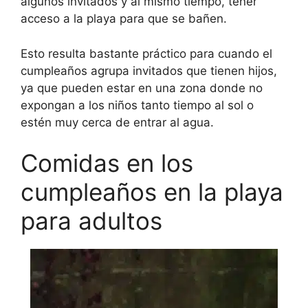
algunos invitados y al mismo tiempo, tener
acceso a la playa para que se bañen.
Esto resulta bastante práctico para cuando el
cumpleaños agrupa invitados que tienen hijos,
ya que pueden estar en una zona donde no
expongan a los niños tanto tiempo al sol o
estén muy cerca de entrar al agua.
Comidas en los
cumpleaños en la playa
para adultos