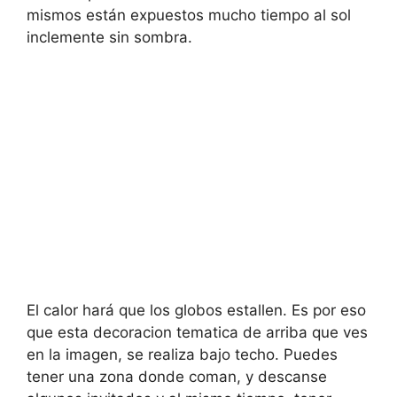
mismos están expuestos mucho tiempo al sol
inclemente sin sombra.
El calor hará que los globos estallen. Es por eso
que esta decoracion tematica de arriba que ves
en la imagen, se realiza bajo techo. Puedes
tener una zona donde coman, y descanse