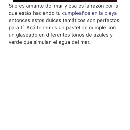
Si eres amante del mar y esa es la razon por la
que estás haciendo tu
cumpleaños en la playa
entonces estos dulces temáticos son perfectos
para tí. Acá tenemos un pastel de cumple con
un glaseado en diferentes tonos de azules y
verde que simulan el agua del mar.