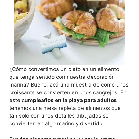
¿Cómo convertimos un plato en un alimento
que tenga sentido con nuestra decoración
marina? Bueno, acá una muestra de como unos
croissants se convierten en unos cangrejos. En
este c
umpleaños en la playa para adultos
tenemos una mesa repleta de alimentos que
tan solo con unos detalles dibujados se
convierten en algo marino y divertido.