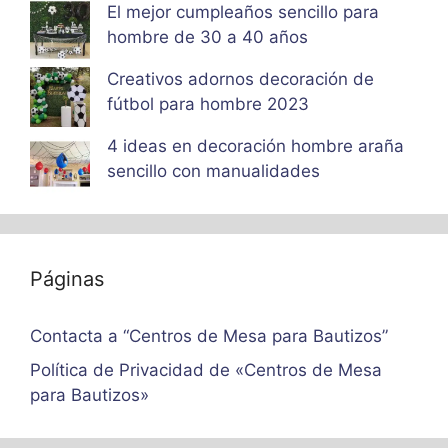
El mejor cumpleaños sencillo para
hombre de 30 a 40 años
Creativos adornos decoración de
fútbol para hombre 2023
4 ideas en decoración hombre araña
sencillo con manualidades
Páginas
Contacta a “Centros de Mesa para Bautizos”
Política de Privacidad de «Centros de Mesa
para Bautizos»