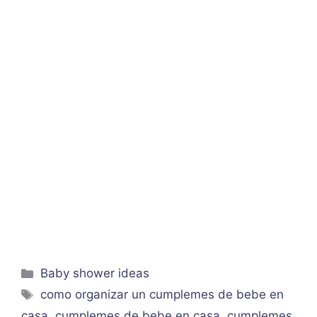
Categorías
Baby shower ideas
Etiquetas
como organizar un cumplemes de bebe en
casa
,
cumplemes de bebe en casa
,
cumplemes