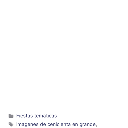
Categorías
Fiestas tematicas
Etiquetas
imagenes de cenicienta en grande
,