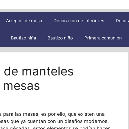
Arreglos de mesa
Decoracion de interiores
Decor
Bautizo niña
Bautizo niño
Primera comunion
s de manteles
a mesas
 para las mesas, es por ello, que existen una
esas que ya cuentan con un diseños modernos,
 hace décadas, estos elementos se podían hacer