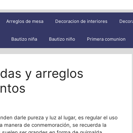
Arreglos de mesa
Decoracion de interiores
Decor
Bautizo niña
Bautizo niño
Primera comunion
das y arreglos
untos
nden darle pureza y luz al lugar, es regular el uso
e a manera de conmemoración, se recuerda la
s suelen ser grandes en forma de guirnalda,