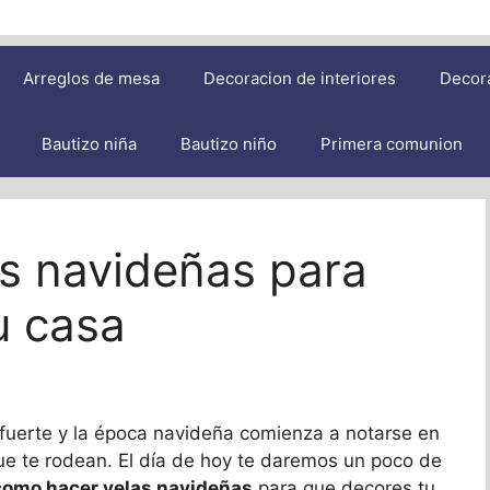
Arreglos de mesa
Decoracion de interiores
Decor
Bautizo niña
Bautizo niño
Primera comunion
s navideñas para
u casa
fuerte y la época navideña comienza a notarse en
 que te rodean. El día de hoy te daremos un poco de
como hacer velas navideñas
para que decores tu