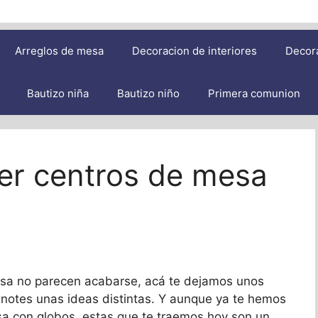
Arreglos de mesa
Decoracion de interiores
Decor
Bautizo niña
Bautizo niño
Primera comunion
er centros de mesa
esa no parecen acabarse, acá te dejamos unos
notes unas ideas distintas. Y aunque ya te hemos
sa con globos, estas que te traemos hoy son un