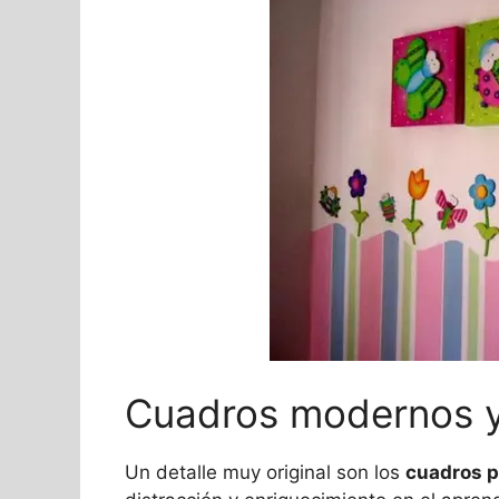
Cuadros modernos y 
Un detalle muy original son los
cuadros p