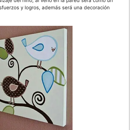
izaje del niño, al verlo en la pared será como un
sfuerzos y logros, además será una decoración