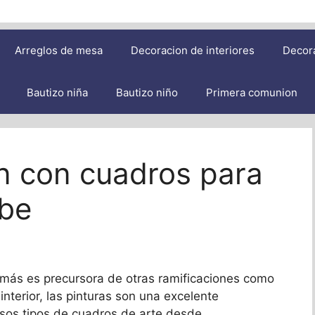
Arreglos de mesa
Decoracion de interiores
Decor
Bautizo niña
Bautizo niño
Primera comunion
n con cuadros para
ebe
demás es precursora de otras ramificaciones como
o interior, las pinturas son una excelente
rsos tipos de cuadros de arte desde