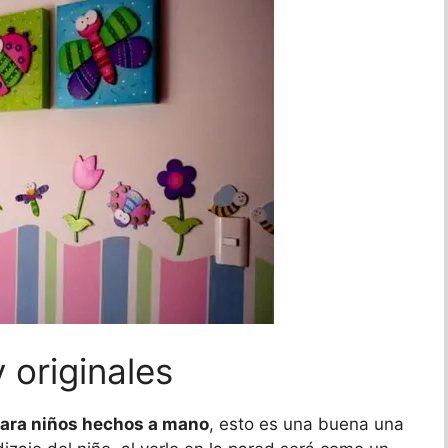
originales
ara niños hechos a mano
, esto es una buena una