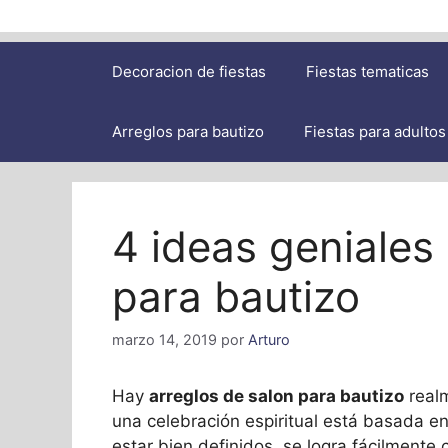
Decoracion de fiestas
Fiestas tematicas
Arreglos para bautizo
Fiestas para adultos
4 ideas geniales
para bautizo
marzo 14, 2019
por
Arturo
Hay
arreglos de salon para bautizo
realm
una celebración espiritual está basada en 
estar bien definidos, se logra fácilmente