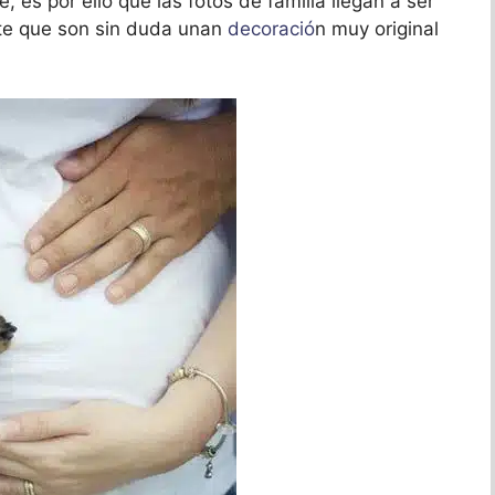
, es por ello que las fotos de familia llegan a ser
te que son sin duda unan
decoració
n muy original