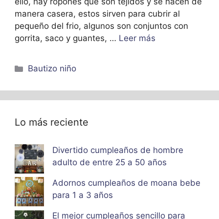
ello, hay ropones que son tejidos y se hacen de
manera casera, estos sirven para cubrir al
pequeño del frio, algunos son conjuntos con
gorrita, saco y guantes, …
Leer más
Categorías
Bautizo niño
Lo más reciente
Divertido cumpleaños de hombre
adulto de entre 25 a 50 años
Adornos cumpleaños de moana bebe
para 1 a 3 años
El mejor cumpleaños sencillo para