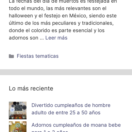
La fechas del dia de muertos es festejada en
todo el mundo, las más relevantes son el
halloween y el festejo en México, siendo este
último de los más peculiares y tradicionales,
donde el colorido es parte esencial y los
adornos son …
Leer más
Categorías
Fiestas tematicas
Lo más reciente
Divertido cumpleaños de hombre
adulto de entre 25 a 50 años
Adornos cumpleaños de moana bebe