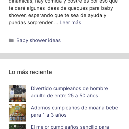
dinámicas, hay comida y postre es por eso que
te daré algunas ideas de queques para baby
shower, esperando que te sea de ayuda y
puedas sorprender …
Leer más
Categorías
Baby shower ideas
Lo más reciente
Divertido cumpleaños de hombre
adulto de entre 25 a 50 años
Adornos cumpleaños de moana bebe
para 1 a 3 años
El mejor cumpleaños sencillo para