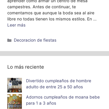
aprender como armar un centro de mesa
campestres. Antes de continuar, te
comentamos que aunque la boda sea al aire
libre no todas tienen los mismos estilos. En …
Leer más
Categorías
Decoracion de fiestas
Lo más reciente
Divertido cumpleaños de hombre
adulto de entre 25 a 50 años
Adornos cumpleaños de moana bebe
para 1 a 3 años