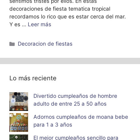
sentimos tristes por ellos. En estas
decoraciones de fiesta tematica tropical
recordamos lo rico que es estar cerca del mar.
Y es …
Leer más
Categorías
Decoracion de fiestas
Lo más reciente
Divertido cumpleaños de hombre
adulto de entre 25 a 50 años
Adornos cumpleaños de moana bebe
para 1 a 3 años
El mejor cumpleaños sencillo para