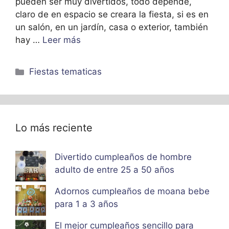
pueden ser muy divertidos, todo depende,
claro de en espacio se creara la fiesta, si es en
un salón, en un jardín, casa o exterior, también
hay …
Leer más
Categorías
Fiestas tematicas
Lo más reciente
Divertido cumpleaños de hombre
adulto de entre 25 a 50 años
Adornos cumpleaños de moana bebe
para 1 a 3 años
El mejor cumpleaños sencillo para