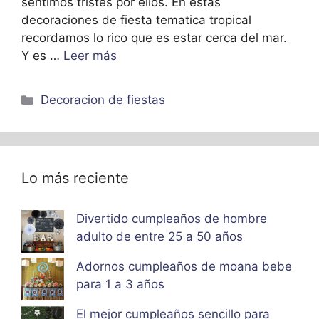
sentimos tristes por ellos. En estas
decoraciones de fiesta tematica tropical
recordamos lo rico que es estar cerca del mar.
Y es …
Leer más
Categorías
Decoracion de fiestas
Lo más reciente
Divertido cumpleaños de hombre
adulto de entre 25 a 50 años
Adornos cumpleaños de moana bebe
para 1 a 3 años
El mejor cumpleaños sencillo para