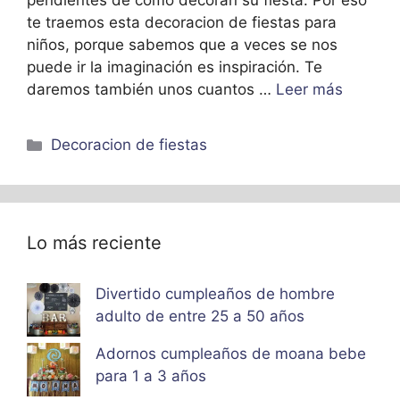
pendientes de cómo decoran su fiesta. Por eso
te traemos esta decoracion de fiestas para
niños, porque sabemos que a veces se nos
puede ir la imaginación es inspiración. Te
daremos también unos cuantos …
Leer más
Categorías
Decoracion de fiestas
Lo más reciente
Divertido cumpleaños de hombre
adulto de entre 25 a 50 años
Adornos cumpleaños de moana bebe
para 1 a 3 años