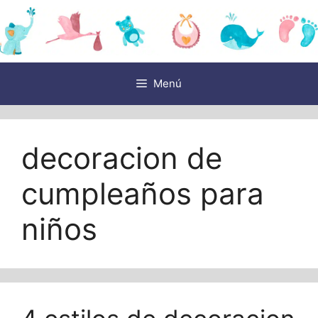
Saltar
al
contenido
Menú
decoracion de
cumpleaños para
niños