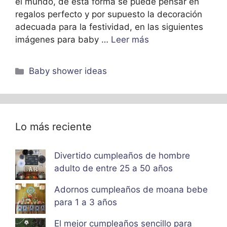
el mundo, de esta forma se puede pensar en
regalos perfecto y por supuesto la decoración
adecuada para la festividad, en las siguientes
imágenes para baby …
Leer más
Categorías
Baby shower ideas
Lo más reciente
Divertido cumpleaños de hombre
adulto de entre 25 a 50 años
Adornos cumpleaños de moana bebe
para 1 a 3 años
El mejor cumpleaños sencillo para