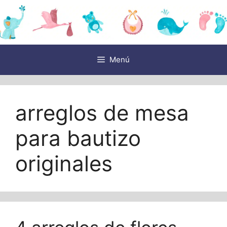
Saltar
al
contenido
Menú
arreglos de mesa
para bautizo
originales