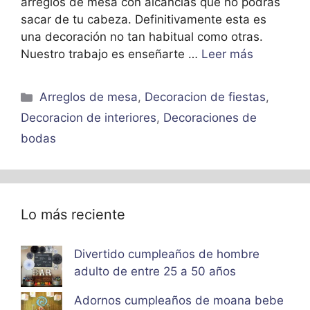
arreglos de mesa con alcancías que no podrás
sacar de tu cabeza. Definitivamente esta es
una decoración no tan habitual como otras.
Nuestro trabajo es enseñarte …
Leer más
Categorías
Arreglos de mesa
,
Decoracion de fiestas
,
Decoracion de interiores
,
Decoraciones de
bodas
Lo más reciente
Divertido cumpleaños de hombre
adulto de entre 25 a 50 años
Adornos cumpleaños de moana bebe