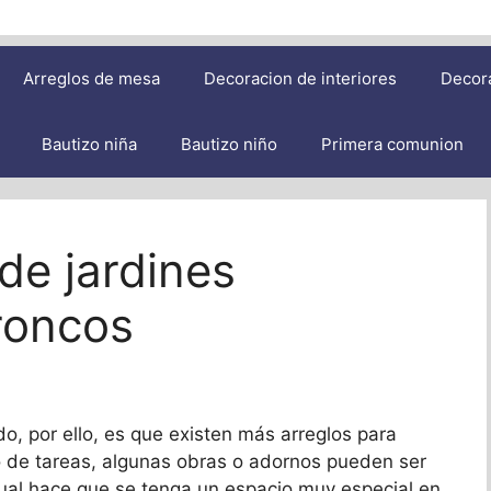
Arreglos de mesa
Decoracion de interiores
Decor
Bautizo niña
Bautizo niño
Primera comunion
de jardines
roncos
do, por ello, es que existen más arreglos para
po de tareas, algunas obras o adornos pueden ser
cual hace que se tenga un espacio muy especial en