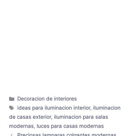
Categorías
Decoracion de interiores
Etiquetas
ideas para iluminacion interior
,
iluminacion
de casas exterior
,
iluminacion para salas
modernas
,
luces para casas modernas
Preciosas lamparas colgantes modernas