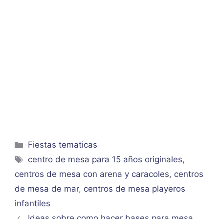
Categorías
Fiestas tematicas
Etiquetas
centro de mesa para 15 años originales
,
centros de mesa con arena y caracoles
,
centros
de mesa de mar
,
centros de mesa playeros
infantiles
Ideas sobre como hacer bases para mesa