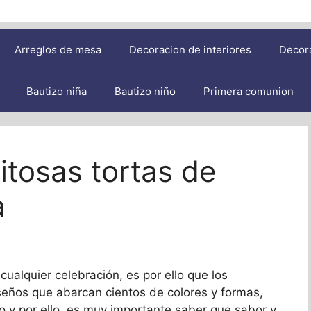
Arreglos de mesa
Decoracion de interiores
Decor
Bautizo niña
Bautizo niño
Primera comunion
tosas tortas de
a
ualquier celebración, es por ello que los
iseños que abarcan cientos de colores y formas,
o y por ello, es muy importante saber que sabor y