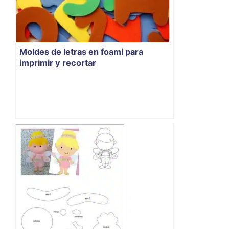
Moldes de letras en foami para
imprimir y recortar