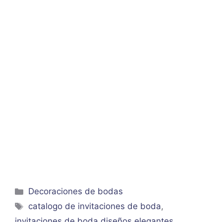
Categorías
Decoraciones de bodas
Etiquetas
catalogo de invitaciones de boda
,
invitaciones de boda diseños elegantes
,