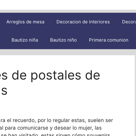
Arreglos de mesa
Decoracion de interiores
Decor
Bautizo niña
Bautizo niño
Primera comunion
es de postales de
as
a el recuerdo, por lo regular estas, suelen ser
al para comunicarse y desear lo mujer, las
se han visitado, estas sirven cómo souvenirs,