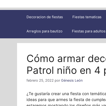
Decoracion de fiestas
Fiestas tematicas
Arreglos para bautizo
Fiestas para adultos
Cómo armar dec
Patrol niño en 4 
febrero 25, 2022
por
Génesis León
¿Te gustaría crear una fiesta con temáti
ideas para que armes la fiesta de cumple
estaremos mostrando los diseños más v