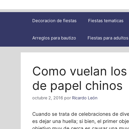
Decoracion de fiestas
Fiestas tematicas
Arreglos para bautizo
Fiestas para adultos
Como vuelan los 
de papel chinos
octubre 2, 2016
por
Ricardo León
Cuando se trata de celebraciones de div
es dejar una huella; si bien, el primer obj
objetivo muy de cerca es causar una muy