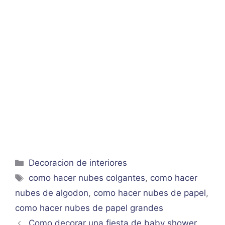
Categorías
Decoracion de interiores
Etiquetas
como hacer nubes colgantes
,
como hacer
nubes de algodon
,
como hacer nubes de papel
,
como hacer nubes de papel grandes
Como decorar una fiesta de baby shower