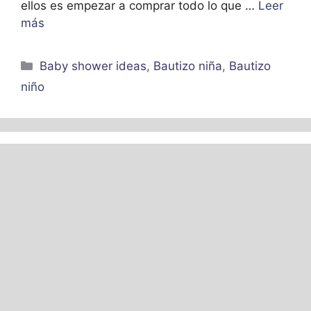
ellos es empezar a comprar todo lo que …
Leer
más
Categorías
Baby shower ideas
,
Bautizo niña
,
Bautizo
niño
4 estilos de centros de
mesa charros para
niños
enero 4, 2021
por
Génesis León