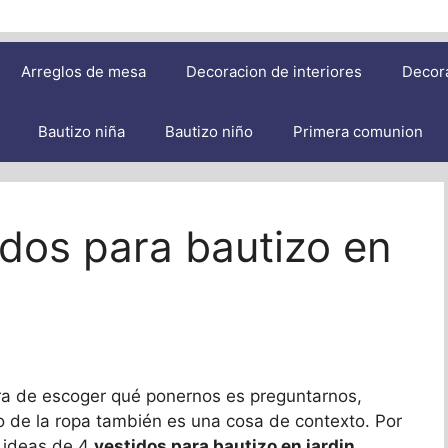
Arreglos de mesa
Decoracion de interiores
Decor
Bautizo niña
Bautizo niño
Primera comunion
idos para bautizo en
ora de escoger qué ponernos es preguntarnos,
lo de la ropa también es una cosa de contexto. Por
 ideas de 4
vestidos para bautizo en jardin
.