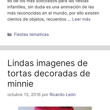
es de los más solicitados para las fiestas
infantiles, sin duda es una animación de las
más reconocidas en el mundo, por ello existen
cientos de objetos, recuerdos …
Leer más
Categorías
Fiestas tematicas
Lindas imagenes de
tortas decoradas de
minnie
octubre 13, 2016
por
Ricardo León