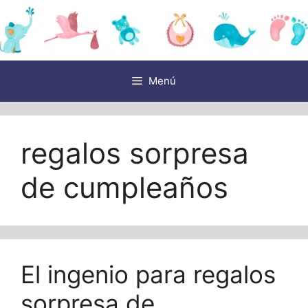
Saltar
al
contenido
Menú
regalos sorpresa
de cumpleaños
El ingenio para regalos
sorpresa de