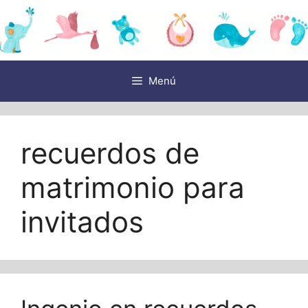
Saltar
al
contenido
Menú
recuerdos de
matrimonio para
invitados