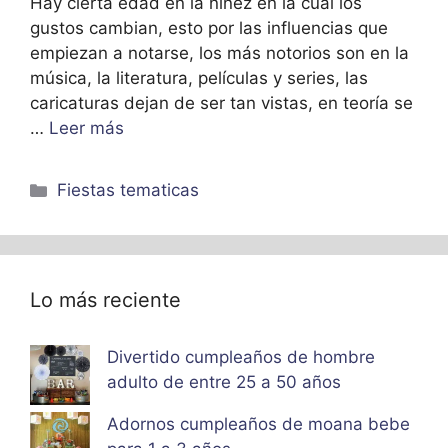
Hay cierta edad en la niñez en la cual los
gustos cambian, esto por las influencias que
empiezan a notarse, los más notorios son en la
música, la literatura, películas y series, las
caricaturas dejan de ser tan vistas, en teoría se
…
Leer más
Categorías
Fiestas tematicas
Lo más reciente
Divertido cumpleaños de hombre
adulto de entre 25 a 50 años
Adornos cumpleaños de moana bebe