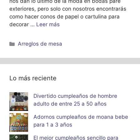
nos dan lo último de la moda en bodas pare
exteriores, pero solo con nosotros encontrarás
como hacer conos de papel o cartulina para
decorar …
Leer más
Categorías
Arreglos de mesa
Lo más reciente
Divertido cumpleaños de hombre
adulto de entre 25 a 50 años
Adornos cumpleaños de moana bebe
para 1 a 3 años
El mejor cumpleaños sencillo para