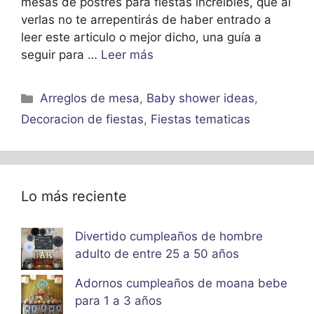
mesas de postres para fiestas increíbles, que al
verlas no te arrepentirás de haber entrado a
leer este articulo o mejor dicho, una guía a
seguir para …
Leer más
Categorías
Arreglos de mesa
,
Baby shower ideas
,
Decoracion de fiestas
,
Fiestas tematicas
Lo más reciente
Divertido cumpleaños de hombre
adulto de entre 25 a 50 años
Adornos cumpleaños de moana bebe
para 1 a 3 años