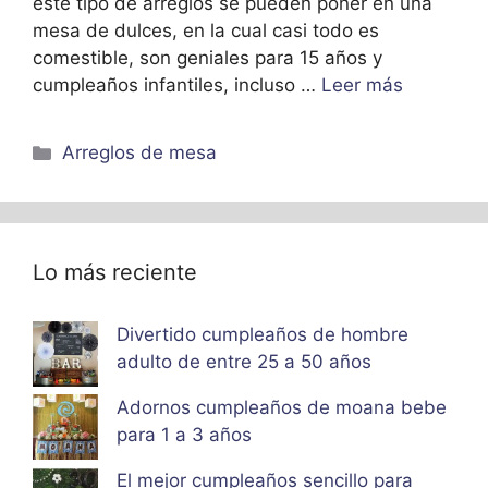
este tipo de arreglos se pueden poner en una
mesa de dulces, en la cual casi todo es
comestible, son geniales para 15 años y
cumpleaños infantiles, incluso …
Leer más
Categorías
Arreglos de mesa
Lo más reciente
Divertido cumpleaños de hombre
adulto de entre 25 a 50 años
Adornos cumpleaños de moana bebe
para 1 a 3 años
El mejor cumpleaños sencillo para